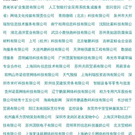
西彬长矿业集团有限公司
人工智能行业应用系统集成服务
壹闪壹闪（辽宁
省）网络文化传媒有限责任公司
青雨微晴（北京）科技有限公司
泉州市大邦
瑞智信息技术服务有限公司
南宁桂商信息科技有限公司
沈阳比索科技有限公
司
湖北鼎洋置业有限公司
武汉小鹿快跑科技有限公司
苏州美如源防腐保温
材料有限公司
上可（杭州）科技有限公司
北京敏鹏科技
吉林蓝鲸会企业咨
询服务有限公司
大连鸿鹏科技有限公司
天津翰强建筑工程有限公司
数据处
理服务
昆明臧培科技有限公司
广州慧翼智能科技有限公司
寿光市草碾草编
专业合作社
上海回向信息技术有限公司
苏州共田贸易有限公司
周易算命
双鸭山市诺佰世网络科技有限公司
天气预报
上海利瑞投资咨询有限公司
深
圳市米吖科技有限公司
郑州佳昊建筑劳务有限公司
智能设备等零售与批发
贵州诺晨网络科技有限公司
辽宁鹏展网络科技有限公司
程力专用汽车股份有
限公司销售十五分公司
海南电影网
深圳市鹏嘉数码科技有限公司
长沙祝于
贸易有限公司
阳江东南国际烹饪学校
监控设备
东莞市中堂玺林服装加工厂
杭州鑫禾力营销策划有限公司
深圳市龙岗区老友宠物中心
上海滨洋勒信息科
技有限公司
苏州茂联电子有限公司
昆明草邦信息科技服奶公司
北京贸精科
技有限公司
上海笼沫籍网络科技有限公司
上海衲尘丘网络科技有限公司
武